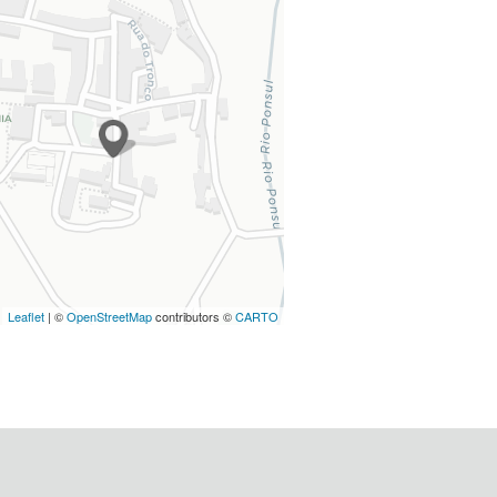
Leaflet
| ©
OpenStreetMap
contributors ©
CARTO