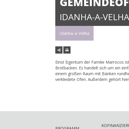
GEMEINDEO
IDANHA-A-VELH
Idanha-a-Velha
Einst Eigentum der Familie Marrocos is
Brotbacken. Es handelt sich um ein e
einem großen Raum mit Bänken rundheru
verkleidete Ofen. Außerdem gehört hie
KOFINANZIE
PROGRAMM