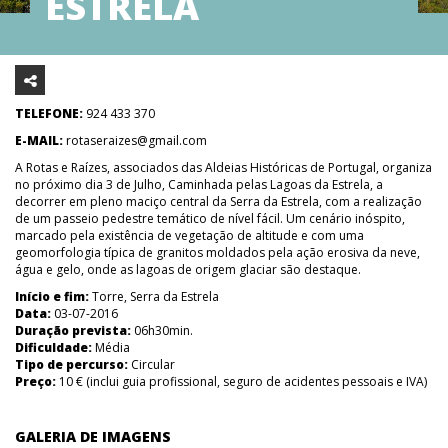
ESTRELA
TELEFONE:
924 433 370
E-MAIL:
rotaseraizes@gmail.com
A Rotas e Raízes, associados das Aldeias Históricas de Portugal, organiza
no próximo dia 3 de Julho, Caminhada pelas Lagoas da Estrela, a
decorrer em pleno maciço central da Serra da Estrela, com a realização
de um passeio pedestre temático de nível fácil. Um cenário inóspito,
marcado pela existência de vegetação de altitude e com uma
geomorfologia típica de granitos moldados pela ação erosiva da neve,
água e gelo, onde as lagoas de origem glaciar são destaque.
Início e fim:
Torre, Serra da Estrela
Data:
03-07-2016
Duração prevista:
06h30min.
Dificuldade:
Média
Tipo de percurso:
Circular
Preço:
10 € (inclui guia profissional, seguro de acidentes pessoais e IVA)
GALERIA DE IMAGENS