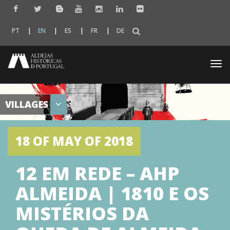
PT
EN
ES
FR
DE
Togg
navi
VILLAGES
18 OF MAY OF 2018
12 EM REDE – AHP
ALMEIDA | 1810 E OS
MISTÉRIOS DA