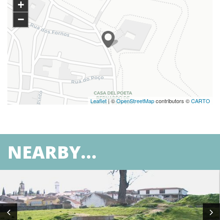
+
−
Leaflet
| ©
OpenStreetMap
contributors ©
CARTO
NEARBY...