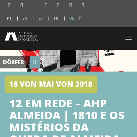
PT
EN
ES
FR
DE
Togg
navi
DÖRFER
18 VON MAI VON 2018
12 EM REDE – AHP
ALMEIDA | 1810 E OS
MISTÉRIOS DA