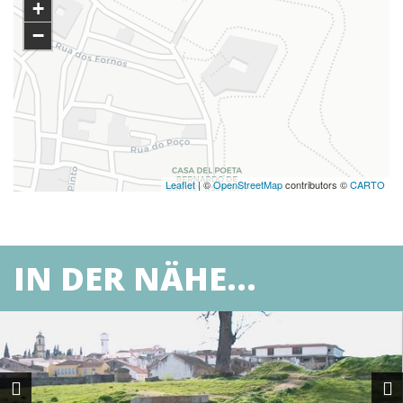
+
−
Leaflet
| ©
OpenStreetMap
contributors ©
CARTO
IN DER NÄHE...