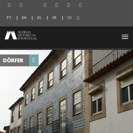
PT
EN
ES
FR
DE
Togg
navi
DÖRFER