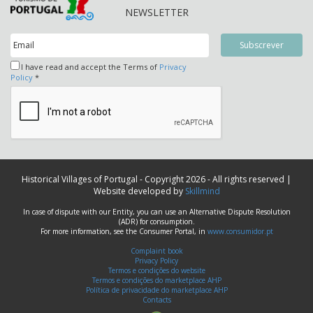
NEWSLETTER
I have read and accept the Terms of
Privacy
Policy
*
Historical Villages of Portugal - Copyright 2026 - All rights reserved |
Website developed by
Skillmind
In case of dispute with our Entity, you can use an Alternative Dispute Resolution
(ADR) for consumption.
For more information, see the Consumer Portal, in
www.consumidor.pt
Complaint book
Privacy Policy
Termos e condições do website
Termos e condições do marketplace AHP
Política de privacidade do marketplace AHP
Contacts