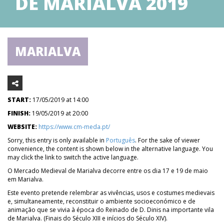
DE MARIALVA 2019
MARIALVA
START:
17/05/2019 at 14:00
FINISH:
19/05/2019 at 20:00
WEBSITE:
https://www.cm-meda.pt/
Sorry, this entry is only available in
Português
. For the sake of viewer
convenience, the content is shown below in the alternative language. You
may click the link to switch the active language.
O Mercado Medieval de Marialva decorre entre os dia 17 e 19 de maio
em Marialva.
Este evento pretende relembrar as vivências, usos e costumes medievais
e, simultaneamente, reconstituir o ambiente socioeconómico e de
animação que se vivia à época do Reinado de D. Dinis na importante vila
de Marialva. (Finais do Século XIII e inícios do Século XIV).