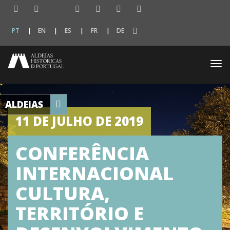
PT
EN
ES
FR
DE
Togg
navi
ALDEIAS
11 DE JULHO DE 2019
CONFERÊNCIA
INTERNACIONAL
CULTURA,
TERRITÓRIO E