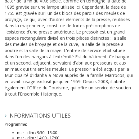
dater de la fin du XIXe siècle, comme en témoigne la date de
1895 gravée sur une lampe utilisée ici. Cependant, la date de
1755 est gravée sur l'un des blocs des parois des meules de
broyage, ce qui, avec d'autres éléments de la presse, réutilisés
dans la maçonnerie, constitue de fortes présomptions de
l'existence d'une presse antérieure. Le pressoir est un grand
espace rectangulaire divisé en trois pièces distinctes : la salle
des meules de broyage et de la cuve, la salle de la presse à
poutre et la salle de la maye. L'entrée de service était située
dans l’un des hangars à l'extrémité Est du bâtiment. Ce hangar
et un second, adjacent, servaient d'abri aux presseurs et aux
animaux qui tiraient les meules. Le pressoir a été acquis par la
Municipalité d'Idanha-a-Nova auprès de la famille Marrocos, qui
en avait l’usage exclusif jusqu'en 1959. Depuis 2008, il abrite
également l'Office du Tourisme, qui offre un service de soutien
à tout l'Ensemble Historique.
INFORMATIONS UTILES
Programme:
mar - dim : 9:30 - 13:00
mar - dim : 14:00 - 17:00