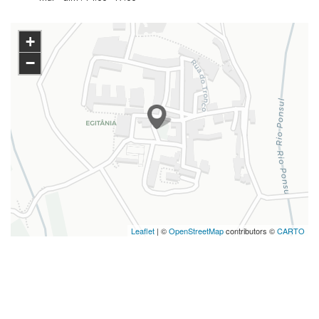
+
−
Leaflet
| ©
OpenStreetMap
contributors ©
CARTO