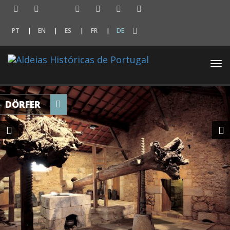
PT
EN
ES
FR
DE
Togg
navi
DÖRFER