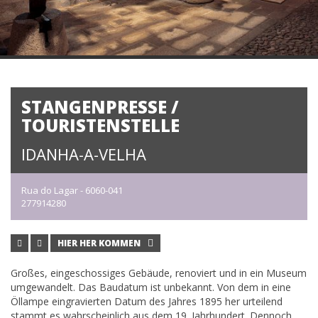
STANGENPRESSE /
TOURISTENSTELLE
IDANHA-A-VELHA
Rua do Lagar - 6060-041
277914280
HIER HER KOMMEN
Großes, eingeschossiges Gebäude, renoviert und in ein Museum
umgewandelt. Das Baudatum ist unbekannt. Von dem in eine
Öllampe eingravierten Datum des Jahres 1895 her urteilend
stammt es wahrscheinlich aus dem 19. Jahrhundert. Dennoch