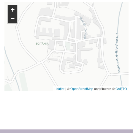
+
−
Leaflet
| ©
OpenStreetMap
contributors ©
CARTO