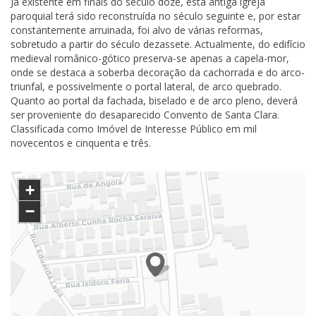
Já existente em finais do século doze, esta antiga igreja
paroquial terá sido reconstruída no século seguinte e, por estar
constantemente arruinada, foi alvo de várias reformas,
sobretudo a partir do século dezassete. Actualmente, do edifício
medieval românico-gótico preserva-se apenas a capela-mor,
onde se destaca a soberba decoração da cachorrada e do arco-
triunfal, e possivelmente o portal lateral, de arco quebrado.
Quanto ao portal da fachada, biselado e de arco pleno, deverá
ser proveniente do desaparecido Convento de Santa Clara.
Classificada como Imóvel de Interesse Público em mil
novecentos e cinquenta e três.
+
−