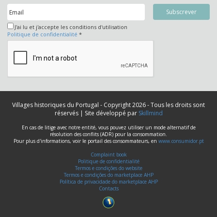
J'ai lu et j'accepte les conditions d'utilisation
Politique de confidentialité
*
Villages historiques du Portugal - Copyright 2026 - Tous les droits sont
réservés | Site développé par
Skillmind
En cas de litige avec notre entité, vous pouvez utiliser un mode alternatif de
résolution des conflits (ADR) pour la consommation.
Pour plus d'informations, voir le portail des consommateurs, en
www.consumidor.pt
Complaint book
Politique de confidentialité
Termos e condições do website
Termos e condições do marketplace AHP
Política de privacidade do marketplace AHP
Contacts