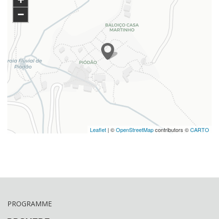
−
Leaflet
| ©
OpenStreetMap
contributors ©
CARTO
PROGRAMME