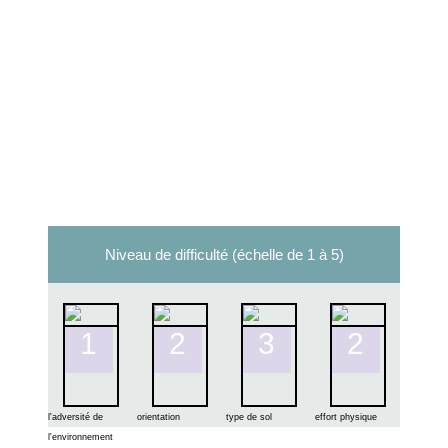
Niveau de difficulté
(échelle de 1 à 5)
1
2
3
2
l'adversité de
orientation
type de sol
effort physique
l'environnement