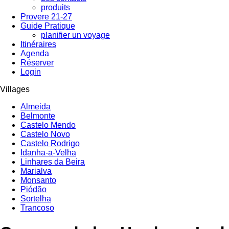
produits
Provere 21-27
Guide Pratique
planifier un voyage
Itinéraires
Agenda
Réserver
Login
Villages
Almeida
Belmonte
Castelo Mendo
Castelo Novo
Castelo Rodrigo
Idanha-a-Velha
Linhares da Beira
Marialva
Monsanto
Piódão
Sortelha
Trancoso