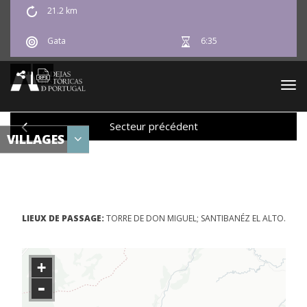
21.2 km
PT
EN
ES
FR
DE
Gata
6:35
Togg
navi
Secteur précédent
VILLAGES
LIEUX DE PASSAGE:
TORRE DE DON MIGUEL; SANTIBANÉZ EL ALTO.
+
-