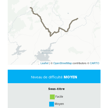
Leaflet
| ©
OpenStreetMap
contributors ©
CARTO
Niveau de difficulté
MOYEN
Sous-titre
Facile
Moyen