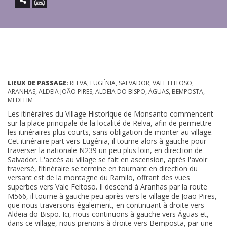
LIEUX DE PASSAGE:
RELVA, EUGÉNIA, SALVADOR, VALE FEITOSO,
ARANHAS, ALDEIA JOÃO PIRES, ALDEIA DO BISPO, ÁGUAS, BEMPOSTA,
MEDELIM
Les itinéraires du Village Historique de Monsanto commencent
sur la place principale de la localité de Relva, afin de permettre
les itinéraires plus courts, sans obligation de monter au village.
Cet itinéraire part vers Eugénia, il tourne alors à gauche pour
traverser la nationale N239 un peu plus loin, en direction de
Salvador. L'accès au village se fait en ascension, après l'avoir
traversé, l’itinéraire se termine en tournant en direction du
versant est de la montagne du Ramilo, offrant des vues
superbes vers Vale Feitoso. Il descend à Aranhas par la route
M566, il tourne à gauche peu après vers le village de João Pires,
que nous traversons également, en continuant à droite vers
Aldeia do Bispo. Ici, nous continuons à gauche vers Águas et,
dans ce village, nous prenons à droite vers Bemposta, par une