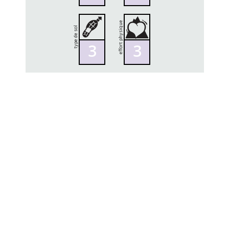
effort physique
type de sol
3
3