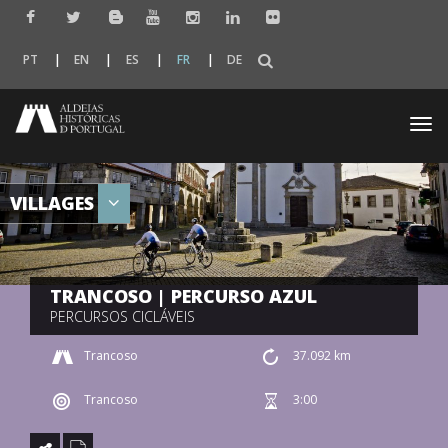
PT
EN
ES
FR
DE
Togg
navi
VILLAGES
TRANCOSO | PERCURSO AZUL
PERCURSOS CICLÁVEIS
Trancoso
37.092 km
Trancoso
3:00