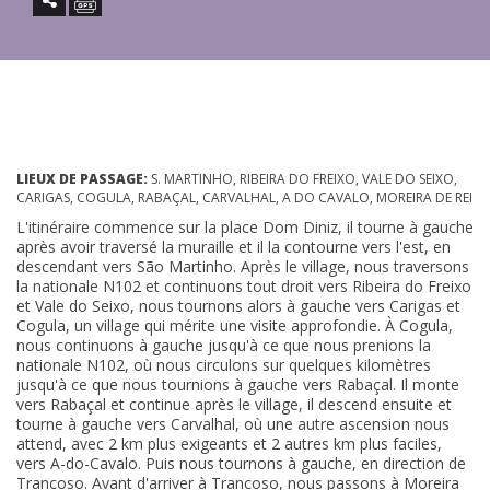
LIEUX DE PASSAGE:
S. MARTINHO, RIBEIRA DO FREIXO, VALE DO SEIXO,
CARIGAS, COGULA, RABAÇAL, CARVALHAL, A DO CAVALO, MOREIRA DE REI
L'itinéraire commence sur la place Dom Diniz, il tourne à gauche
après avoir traversé la muraille et il la contourne vers l'est, en
descendant vers São Martinho. Après le village, nous traversons
la nationale N102 et continuons tout droit vers Ribeira do Freixo
et Vale do Seixo, nous tournons alors à gauche vers Carigas et
Cogula, un village qui mérite une visite approfondie. À Cogula,
nous continuons à gauche jusqu'à ce que nous prenions la
nationale N102, où nous circulons sur quelques kilomètres
jusqu'à ce que nous tournions à gauche vers Rabaçal. Il monte
vers Rabaçal et continue après le village, il descend ensuite et
tourne à gauche vers Carvalhal, où une autre ascension nous
attend, avec 2 km plus exigeants et 2 autres km plus faciles,
vers A-do-Cavalo. Puis nous tournons à gauche, en direction de
Trancoso. Avant d'arriver à Trancoso, nous passons à Moreira