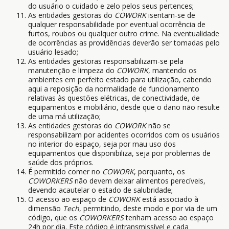
do usuário o cuidado e zelo pelos seus pertences;
As entidades gestoras do
COWORK
isentam-se de
qualquer responsabilidade por eventual ocorrência de
furtos, roubos ou qualquer outro crime. Na eventualidade
de ocorrências as providências deverão ser tomadas pelo
usuário lesado;
As entidades gestoras responsabilizam-se pela
manutenção e limpeza do
COWORK
, mantendo os
ambientes em perfeito estado para utilização, cabendo
aqui a reposição da normalidade de funcionamento
relativas às questões elétricas, de conectividade, de
equipamentos e mobiliário, desde que o dano não resulte
de uma má utilização;
As entidades gestoras do
COWORK
não se
responsabilizam por acidentes ocorridos com os usuários
no interior do espaço, seja por mau uso dos
equipamentos que disponibiliza, seja por problemas de
saúde dos próprios.
É permitido comer no
COWORK
, porquanto, os
COWORKERS
não devem deixar alimentos perecíveis,
devendo acautelar o estado de salubridade;
O acesso ao espaço de
COWORK
está associado à
dimensão
Tech
, permitindo, deste modo e por via de um
código, que os
COWORKERS
tenham acesso ao espaço
24h por dia. Este código é intransmissível e cada