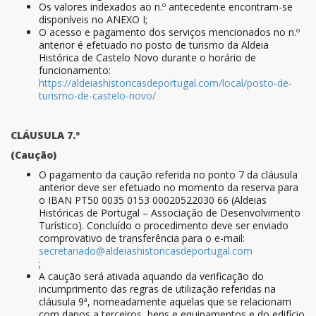
Os valores indexados ao n.º antecedente encontram-se
disponíveis no ANEXO I;
O acesso e pagamento dos serviços mencionados no n.º
anterior é efetuado no posto de turismo da Aldeia
Histórica de Castelo Novo durante o horário de
funcionamento:
https://aldeiashistoricasdeportugal.com/local/posto-de-
turismo-de-castelo-novo/
CLÁUSULA 7.º
(Caução)
O pagamento da caução referida no ponto 7 da cláusula
anterior deve ser efetuado no momento da reserva para
o IBAN PT50 0035 0153 00020522030 66 (Aldeias
Históricas de Portugal – Associação de Desenvolvimento
Turístico). Concluído o procedimento deve ser enviado
comprovativo de transferência para o e-mail:
secretariado@aldeiashistoricasdeportugal.com
;
A caução será ativada aquando da verificação do
incumprimento das regras de utilização referidas na
cláusula 9ª, nomeadamente aquelas que se relacionam
com danos a terceiros, bens e equipamentos e do edifício