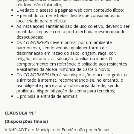
telefone e/ou falar alto;
É vedado o acesso a páginas web com conteúdo ilícito;
É permitido comer e beber desde que consumidos no
local criado para o efeito;
As instalações sanitárias são de uso coletivo, devendo ser
mantidas limpas e com a porta fechada mesmo quando
desocupadas;
Os
COWORKERS
devem primar por um ambiente
harmonioso, sendo vedada qualquer forma de
discriminação em razão do sexo, origem, raça, cor,
religião, estado civil, situação familiar ou idade. O
comportamento em referência é aplicado aos residentes
e visitantes da Aldeia Histórica de Castelo Novo;
Os
COWORKERS
têm à sua disposição o acesso gratuito
e ilimitado à internet, recomendando-se, no entanto, o
uso diligente para evitar a sobrecarga da rede, sendo
proibida a disponibilização da senha para terceiros;
É proibida a entrada de animais.
CLÁUSULA 11.º
(Disposições finais)
A AHP-ADT e o Município do Fundão não poderão ser