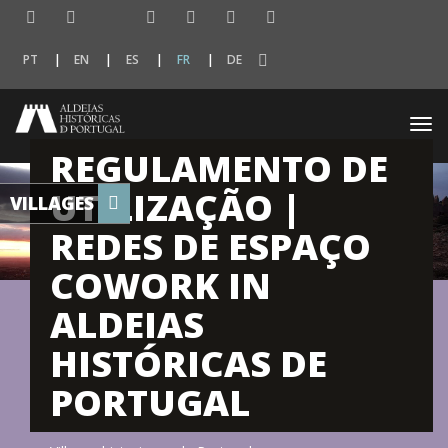
PT
EN
ES
FR
DE
Togg
navi
REGULAMENTO DE
UTILIZAÇÃO |
VILLAGES
REDES DE ESPAÇO
COWORK IN
ALDEIAS
HISTÓRICAS DE
PORTUGAL