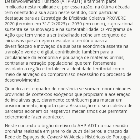
Desenvolvimento Turístico (AHP-ADT) é também parte
implicada nesta realidade e, por essa razão, na última década
tem orientado a sua ação neste sentido, com particular
destaque para as Estratégia de Eficiência Coletiva PROVERE
2020 (término em 31/12/2023) e 2030 (em curso), cujo racional
sustenta-se na inovação e na sustentabilidade. O Programa de
Ação que tem vindo a ser trabalhado reúne um conjunto de
iniciativas que almejam descolar o território para a
diversificação e inovação da sua base económica assente na
transição verde e digital, contribuindo também para a
circularidade da economia e poupança de matérias-primas;
contrariar a retração populacional que tem fortemente
assolado a região e fortalecer a identidade territorial como
meio de ativação do compromisso necessário no processo de
desenvolvimento.
Quando a este quadro de operância se somam oportunidades
provindas de contextos exógenos que propiciam a aceleração
de iniciativas que, claramente contribuem para marcar um
posicionamento, importa que a Associação e o seu coletivo de
parceiros acionem os respetivos mecanismos que permitam
celeremente fazer acontecer.
Neste contexto o órgão diretivo da AHP-ADT na sua reunião
ordinária realizada em janeiro de 2021 deliberou a criação da
Rede de Espaços de
Cowork
IN
Aldeias Históricas de Portugal,