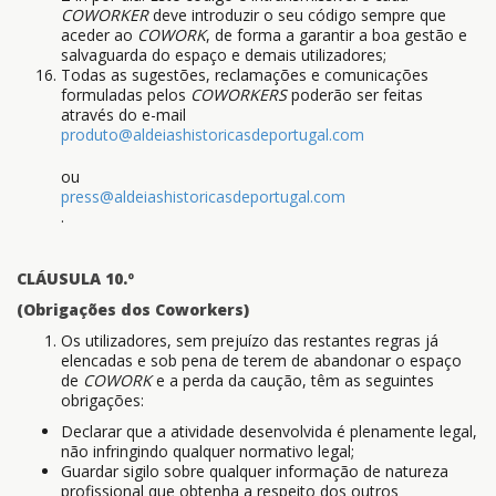
COWORKER
deve introduzir o seu código sempre que
aceder ao
COWORK
, de forma a garantir a boa gestão e
salvaguarda do espaço e demais utilizadores;
Todas as sugestões, reclamações e comunicações
formuladas pelos
COWORKERS
poderão ser feitas
através do e-mail
produto@aldeiashistoricasdeportugal.com
ou
press@aldeiashistoricasdeportugal.com
.
CLÁUSULA 10.º
(Obrigações dos Coworkers)
Os utilizadores, sem prejuízo das restantes regras já
elencadas e sob pena de terem de abandonar o espaço
de
COWORK
e a perda da caução, têm as seguintes
obrigações:
Declarar que a atividade desenvolvida é plenamente legal,
não infringindo qualquer normativo legal;
Guardar sigilo sobre qualquer informação de natureza
profissional que obtenha a respeito dos outros