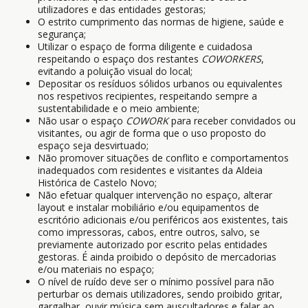
utilizadores e das entidades gestoras;
O estrito cumprimento das normas de higiene, saúde e
segurança;
Utilizar o espaço de forma diligente e cuidadosa
respeitando o espaço dos restantes
COWORKERS
,
evitando a poluição visual do local;
Depositar os resíduos sólidos urbanos ou equivalentes
nos respetivos recipientes, respeitando sempre a
sustentabilidade e o meio ambiente;
Não usar o espaço
COWORK
para receber convidados ou
visitantes, ou agir de forma que o uso proposto do
espaço seja desvirtuado;
Não promover situações de conflito e comportamentos
inadequados com residentes e visitantes da Aldeia
Histórica de Castelo Novo;
Não efetuar qualquer intervenção no espaço, alterar
layout e instalar mobiliário e/ou equipamentos de
escritório adicionais e/ou periféricos aos existentes, tais
como impressoras, cabos, entre outros, salvo, se
previamente autorizado por escrito pelas entidades
gestoras. É ainda proibido o depósito de mercadorias
e/ou materiais no espaço;
O nível de ruído deve ser o mínimo possível para não
perturbar os demais utilizadores, sendo proibido gritar,
gargalhar, ouvir música sem auscultadores e falar ao