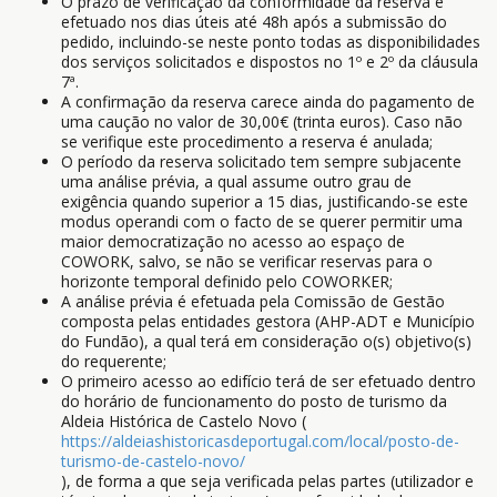
O prazo de verificação da conformidade da reserva é
efetuado nos dias úteis até 48h após a submissão do
pedido, incluindo-se neste ponto todas as disponibilidades
dos serviços solicitados e dispostos no 1º e 2º da cláusula
7ª.
A confirmação da reserva carece ainda do pagamento de
uma caução no valor de 30,00€ (trinta euros). Caso não
se verifique este procedimento a reserva é anulada;
O período da reserva solicitado tem sempre subjacente
uma análise prévia, a qual assume outro grau de
exigência quando superior a 15 dias, justificando-se este
modus operandi com o facto de se querer permitir uma
maior democratização no acesso ao espaço de
COWORK, salvo, se não se verificar reservas para o
horizonte temporal definido pelo COWORKER;
A análise prévia é efetuada pela Comissão de Gestão
composta pelas entidades gestora (AHP-ADT e Município
do Fundão), a qual terá em consideração o(s) objetivo(s)
do requerente;
O primeiro acesso ao edifício terá de ser efetuado dentro
do horário de funcionamento do posto de turismo da
Aldeia Histórica de Castelo Novo (
https://aldeiashistoricasdeportugal.com/local/posto-de-
turismo-de-castelo-novo/
), de forma a que seja verificada pelas partes (utilizador e