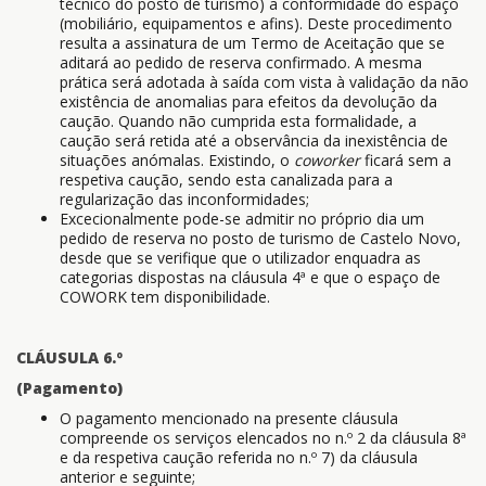
técnico do posto de turismo) a conformidade do espaço
(mobiliário, equipamentos e afins). Deste procedimento
resulta a assinatura de um Termo de Aceitação que se
aditará ao pedido de reserva confirmado. A mesma
prática será adotada à saída com vista à validação da não
existência de anomalias para efeitos da devolução da
caução. Quando não cumprida esta formalidade, a
caução será retida até a observância da inexistência de
situações anómalas. Existindo, o
coworker
ficará sem a
respetiva caução, sendo esta canalizada para a
regularização das inconformidades;
Excecionalmente pode-se admitir no próprio dia um
pedido de reserva no posto de turismo de Castelo Novo,
desde que se verifique que o utilizador enquadra as
categorias dispostas na cláusula 4ª e que o espaço de
COWORK tem disponibilidade.
CLÁUSULA 6.º
(Pagamento)
O pagamento mencionado na presente cláusula
compreende os serviços elencados no n.º 2 da cláusula 8ª
e da respetiva caução referida no n.º 7) da cláusula
anterior e seguinte;