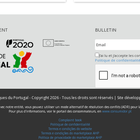
A) SUPERIOR
TURÍSTICAS” PELA
ORGANIZAÇÃO MUND
TURISMO
ENT
BULLETIN
J'ai lu et j'accepte les co
Politique de confidentialit
iques du Portugal - Copyright 2026 - Tous les droits sont réservés | Site dévelo
 avec notre entité, vous pouvez utiliser un mode alternatif de résolution des conflits (ADR) pour
Pour plus d'informations, voir le portail des consommateurs, en
www.consumidor.pt
Complaint book
Politique de confidentialité
Termos e condições do website
Termos e condições do marketplace AHP
Política de privacidade do marketplace AHP