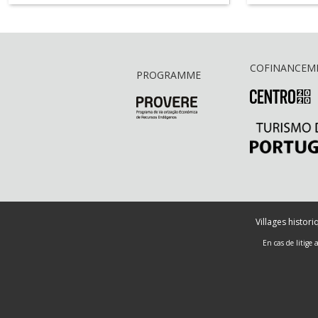
TÉCNICO(
COFINANCEM
PROGRAMME
Villages histor
En cas de litige