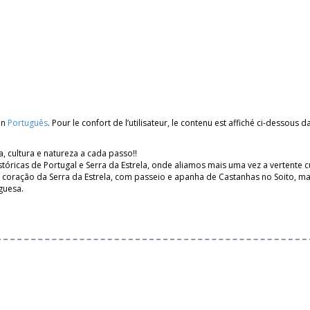
en
Português
. Pour le confort de l’utilisateur, le contenu est affiché ci-dessous
a, cultura e natureza a cada passo!!
óricas de Portugal e Serra da Estrela, onde aliamos mais uma vez a vertente cul
no coração da Serra da Estrela, com passeio e apanha de Castanhas no Soito,
guesa.