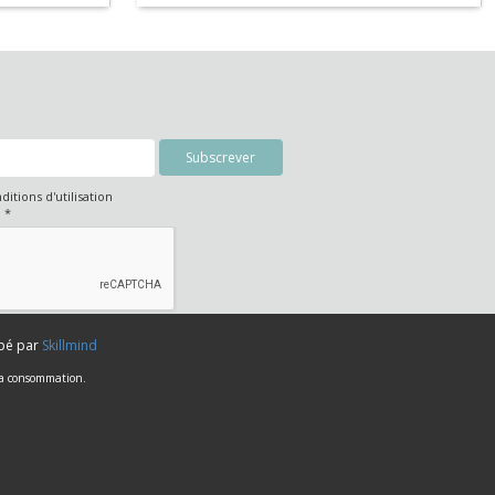
IAL DO
nditions d'utilisation
é
*
ppé par
Skillmind
 la consommation.