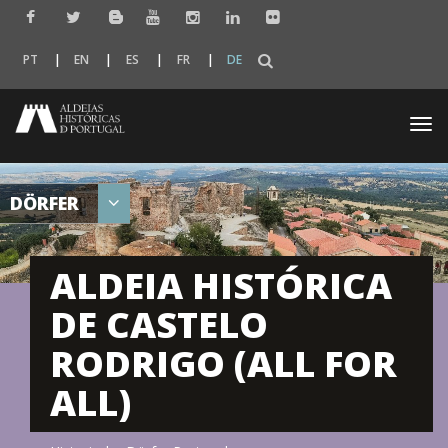
PT
EN
ES
FR
DE
Togg
navi
DÖRFER
ALDEIA HISTÓRICA
DE CASTELO
RODRIGO (ALL FOR
ALL)