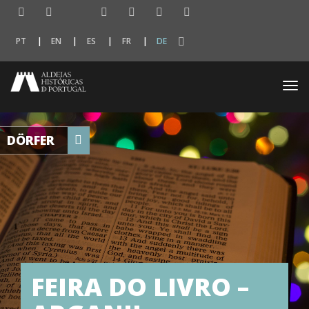
PT
EN
ES
FR
DE
Togg
navi
DÖRFER
FEIRA DO LIVRO –