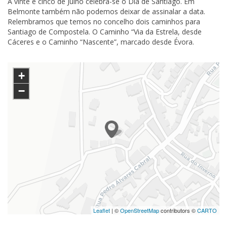
A vinte e cinco de Julho celebra-se o Dia de Santiago. Em
Belmonte também não podemos deixar de assinalar a data.
Relembramos que temos no concelho dois caminhos para
Santiago de Compostela. O Caminho “Via da Estrela, desde
Cáceres e o Caminho “Nascente”, marcado desde Évora.
+
−
Leaflet
| ©
OpenStreetMap
contributors ©
CARTO