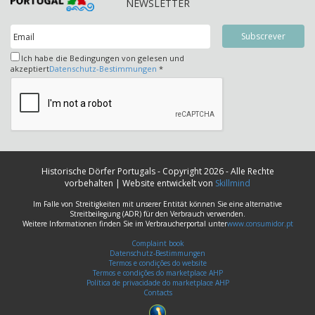
NEWSLETTER
Ich habe die Bedingungen von gelesen und
akzeptiert
Datenschutz-Bestimmungen
*
Historische Dörfer Portugals - Copyright 2026 - Alle Rechte
vorbehalten | Website entwickelt von
Skillmind
Im Falle von Streitigkeiten mit unserer Entität können Sie eine alternative
Streitbeilegung (ADR) für den Verbrauch verwenden.
Weitere Informationen finden Sie im Verbraucherportal unter
www.consumidor.pt
Complaint book
Datenschutz-Bestimmungen
Termos e condições do website
Termos e condições do marketplace AHP
Política de privacidade do marketplace AHP
Contacts