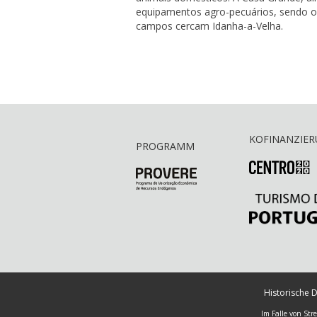
equipamentos agro-pecuários, sendo o 
campos cercam Idanha-a-Velha.
KOFINANZIE
PROGRAMM
Historische D
Im Falle von Str