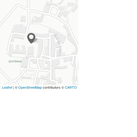
Leaflet
| ©
OpenStreetMap
contributors ©
CARTO