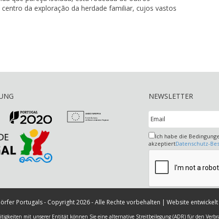
centro da exploração da herdade familiar, cujos vastos
RUNG
NEWSLETTER
Ich habe die Bedingung
akzeptiert
Datenschutz-B
örfer Portugals - Copyright 2026 - Alle Rechte vorbehalten | Website entwickel
eitigkeiten mit unserer Entität können Sie eine alternative Streitbeilegung (ADR) für den Ver