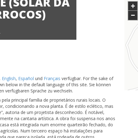
E (SOLAR DA
+
RROCOS)
−
A
,
English
,
Español
und
Français
verfügbar. For the sake of
n below in the default language of this site. Sie können
ren verfügbaren Sprache zu wechseln.
ela principal família de proprietários rurais locais. O
r, condicionando a nova planta. É de estilo eclético, mas
, autoria de um projetista desconhecido. É notável,
mente na cantaria artística. A obra foi suspensa nos anos
A casa está integrada num enorme quarteirão fechado, do
 agrícolas. Num terceiro espaço há instalações para
nda que pareça isolada, está rodeada de outros