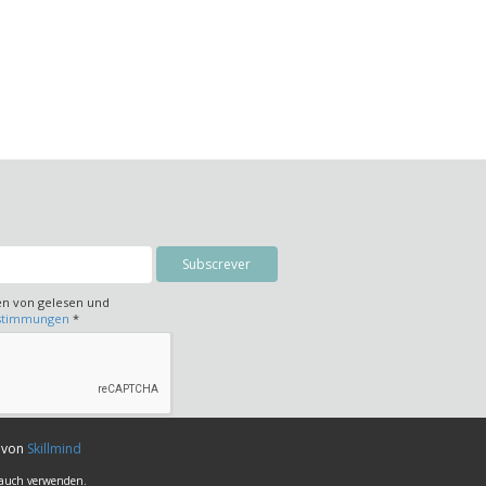
en von gelesen und
estimmungen
*
t von
Skillmind
brauch verwenden.