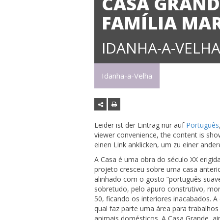
CASA GRAND
FAMÍLIA MA
IDANHA-A-VELH
Idanha-a-Velha
Leider ist der Eintrag nur auf
Português
viewer convenience, the content is show
einen Link anklicken, um zu einer ande
A Casa é uma obra do século XX erigida p
projeto cresceu sobre uma casa anterio
alinhado com o gosto “português suave”
sobretudo, pelo apuro construtivo, mor
50, ficando os interiores inacabados. 
qual faz parte uma área para trabalhos
animais domésticos. A Casa Grande, ai