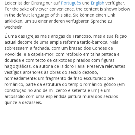
Leider ist der Eintrag nur auf
Português
und
English
verfügbar.
For the sake of viewer convenience, the content is shown below
in the default language of this site. Sie können einen Link
anklicken, um zu einer anderen verfügbaren Sprache zu
wechseln.
É uma das igrejas mais antigas de Trancoso, mas a sua feição
actual decorre de uma ampla reforma tardo-barroca. Nela
sobressaem a fachada, com um brasão dos Condes de
Povolide, e a capela-mor, com retábulo em talha pintada e
dourada e com tecto de caixotões pintados com figuras
hagiográficas, da autoria de Isidoro Faria. Preserva relevantes
vestígios anteriores às obras do século dezoito,
nomeadamente: um fragmento de friso esculturado pré-
românico, parte da estrutura do templo românico-gótico (em
construção no ano de mil cento e setenta e um) e um
arcossólio com uma esplêndida pintura mural dos séculos
quinze a dezasseis.