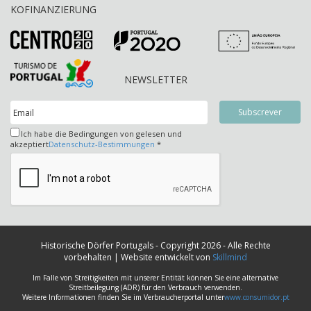
KOFINANZIERUNG
NEWSLETTER
Ich habe die Bedingungen von gelesen und
akzeptiert
Datenschutz-Bestimmungen
*
Historische Dörfer Portugals - Copyright 2026 - Alle Rechte
vorbehalten | Website entwickelt von
Skillmind
Im Falle von Streitigkeiten mit unserer Entität können Sie eine alternative
Streitbeilegung (ADR) für den Verbrauch verwenden.
Weitere Informationen finden Sie im Verbraucherportal unter
www.consumidor.pt