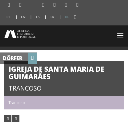
PT
EN
ES
FR
DE
Togg
navi
DÖRFER
IGREJA DE SANTA MARIA DE
GUIMARÃES
TRANCOSO
Trancoso