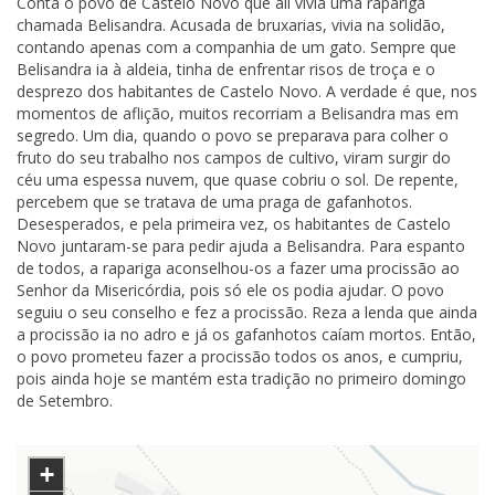
Conta o povo de Castelo Novo que ali vivia uma rapariga
chamada Belisandra. Acusada de bruxarias, vivia na solidão,
contando apenas com a companhia de um gato. Sempre que
Belisandra ia à aldeia, tinha de enfrentar risos de troça e o
desprezo dos habitantes de Castelo Novo. A verdade é que, nos
momentos de aflição, muitos recorriam a Belisandra mas em
segredo. Um dia, quando o povo se preparava para colher o
fruto do seu trabalho nos campos de cultivo, viram surgir do
céu uma espessa nuvem, que quase cobriu o sol. De repente,
percebem que se tratava de uma praga de gafanhotos.
Desesperados, e pela primeira vez, os habitantes de Castelo
Novo juntaram-se para pedir ajuda a Belisandra. Para espanto
de todos, a rapariga aconselhou-os a fazer uma procissão ao
Senhor da Misericórdia, pois só ele os podia ajudar. O povo
seguiu o seu conselho e fez a procissão. Reza a lenda que ainda
a procissão ia no adro e já os gafanhotos caíam mortos. Então,
o povo prometeu fazer a procissão todos os anos, e cumpriu,
pois ainda hoje se mantém esta tradição no primeiro domingo
de Setembro.
+