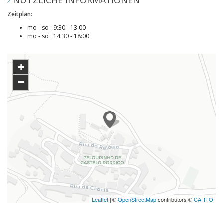
NÜTZLICHE INFORMATIONEN
Zeitplan:
mo - so : 9:30 - 13:00
mo - so : 14:30 - 18:00
+
−
Leaflet
| ©
OpenStreetMap
contributors ©
CARTO