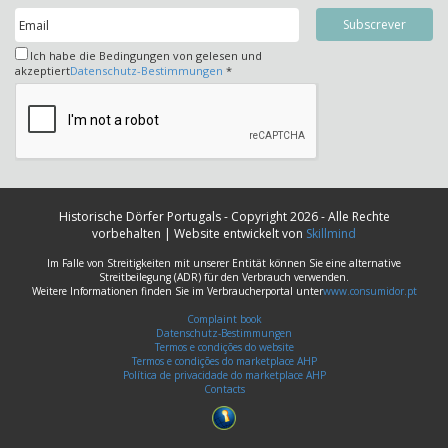
Ich habe die Bedingungen von gelesen und
akzeptiert
Datenschutz-Bestimmungen
*
Historische Dörfer Portugals - Copyright 2026 - Alle Rechte
vorbehalten | Website entwickelt von
Skillmind
Im Falle von Streitigkeiten mit unserer Entität können Sie eine alternative
Streitbeilegung (ADR) für den Verbrauch verwenden.
Weitere Informationen finden Sie im Verbraucherportal unter
www.consumidor.pt
Complaint book
Datenschutz-Bestimmungen
Termos e condições do website
Termos e condições do marketplace AHP
Política de privacidade do marketplace AHP
Contacts