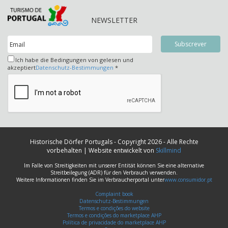
NEWSLETTER
Ich habe die Bedingungen von gelesen und
akzeptiert
Datenschutz-Bestimmungen
*
Historische Dörfer Portugals - Copyright 2026 - Alle Rechte
vorbehalten | Website entwickelt von
Skillmind
Im Falle von Streitigkeiten mit unserer Entität können Sie eine alternative
Streitbeilegung (ADR) für den Verbrauch verwenden.
Weitere Informationen finden Sie im Verbraucherportal unter
www.consumidor.pt
Complaint book
Datenschutz-Bestimmungen
Termos e condições do website
Termos e condições do marketplace AHP
Política de privacidade do marketplace AHP