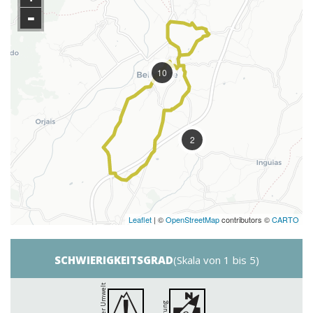
-
10
2
Leaflet
| ©
OpenStreetMap
contributors ©
CARTO
SCHWIERIGKEITSGRAD
(Skala von 1 bis 5)