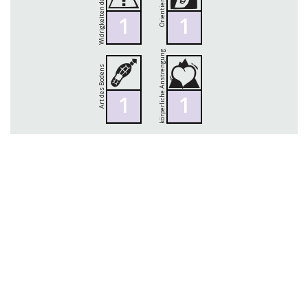
Widrigkeiten der Umwelt
Orientierung
1
1
körperliche Anstrengung
Art des Bodens
1
1