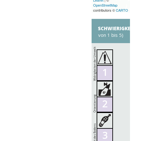
Leaflet
| ©
OpenStreetMap
contributors ©
CARTO
SCHWIERIGKEITS
von 1 bis 5)
Widrigkeiten der Umwelt
1
Orientierung
2
Art des Bodens
3