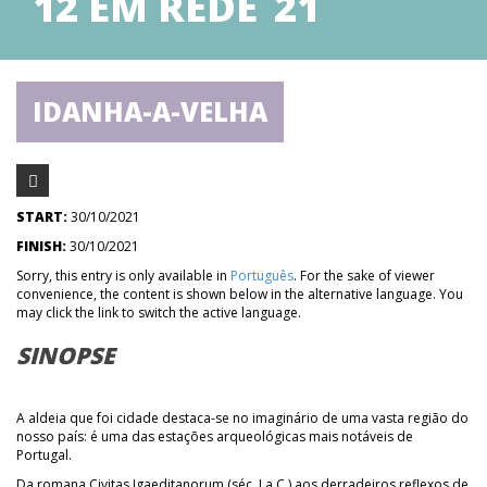
12 EM REDE´21
IDANHA-A-VELHA
START:
30/10/2021
FINISH:
30/10/2021
Sorry, this entry is only available in
Português
. For the sake of viewer
convenience, the content is shown below in the alternative language. You
may click the link to switch the active language.
SINOPSE
A aldeia que foi cidade destaca-se no imaginário de uma vasta região do
nosso país: é uma das estações arqueológicas mais notáveis de
Portugal.
Da romana Civitas Igaeditanorum (séc. I a.C.) aos derradeiros reflexos de