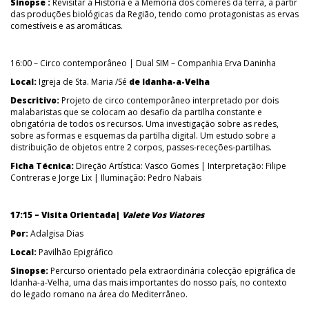
Sinopse :
Revisitar a História e a Memória dos comeres da terra, a partir
das produções biológicas da Região, tendo como protagonistas as ervas
comestíveis e as aromáticas.
16:00 – Circo contemporâneo | Dual SIM – Companhia Erva Daninha ­
Local:
Igreja de Sta. Maria /Sé
de Idanha-a-Velha
Descritivo:
Projeto de circo contemporâneo interpretado por dois
malabaristas que se colocam ao desafio da partilha constante e
obrigatória de todos os recursos. Uma investigação sobre as redes,
sobre as formas e esquemas da partilha digital. Um estudo sobre a
distribuição de objetos entre 2 corpos, passes-receções-partilhas.
Ficha Técnica:
Direção Artística: Vasco Gomes | Interpretação: Filipe
Contreras e Jorge Lix | Iluminação: Pedro Nabais
17:15 – Visita Orientada|
Valete Vos Viatores
Por:
Adalgisa Dias
Local:
Pavilhão Epigráfico
Sinopse:
Percurso orientado pela extraordinária colecção epigráfica de
Idanha-a-Velha, uma das mais importantes do nosso país, no contexto
do legado romano na área do Mediterrâneo.