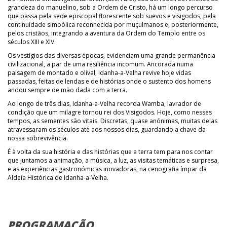
grandeza do manuelino, sob a Ordem de Cristo, há um longo percurso
que passa pela sede episcopal florescente sob suevos e visigodos, pela
continuidade simbólica reconhecida por muçulmanos e, posteriormente,
pelos cristãos, integrando a aventura da Ordem do Templo entre os
séculos XIII e XIV.
Os vestígios das diversas épocas, evidenciam uma grande permanência
civilizacional, a par de uma resiliência incomum. Ancorada numa
paisagem de montado e olival, Idanha-a-Velha revive hoje vidas
passadas, feitas de lendas e de histórias onde o sustento dos homens
andou sempre de mão dada com a terra.
Ao longo de três dias, Idanha-a-Velha recorda Wamba, lavrador de
condição que um milagre tornou rei dos Visigodos. Hoje, como nesses
tempos, as sementes são vitais. Discretas, quase anónimas, muitas delas
atravessaram os séculos até aos nossos dias, guardando a chave da
nossa sobrevivência.
É à volta da sua história e das histórias que a terra tem para nos contar
que juntamos a animação, a música, a luz, as visitas temáticas e surpresa,
e as experiências gastronómicas inovadoras, na cenografia ímpar da
Aldeia Histórica de Idanha-a-Velha.
PROGRAMAÇÃO