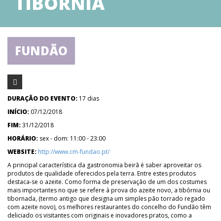
TIBÓRNIA
FUNDÃO
DURAÇÃO DO EVENTO:
17 dias
INÍCIO:
07/12/2018
FIM:
31/12/2018
HORÁRIO:
sex - dom: 11:00 - 23:00
WEBSITE:
http://www.cm-fundao.pt/
A principal característica da gastronomia beirã é saber aproveitar os
produtos de qualidade oferecidos pela terra. Entre estes produtos
destaca-se o azeite. Como forma de preservação de um dos costumes
mais importantes no que se refere à prova do azeite novo, a tibórnia ou
tibornada, (termo antigo que designa um simples pão torrado regado
com azeite novo), os melhores restaurantes do concelho do Fundão têm
deliciado os visitantes com originais e inovadores pratos, como a