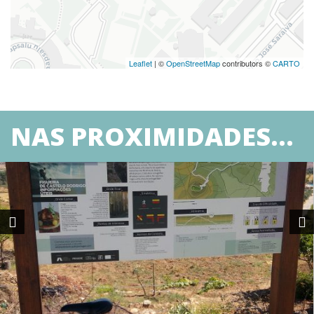
Leaflet
| ©
OpenStreetMap
contributors ©
CARTO
NAS PROXIMIDADES...