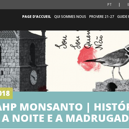
PT
PAGE D’ACCUEIL
QUI SOMMES NOUS
PROVERE 21-27
GUIDE 
018
 AHP MONSANTO | HISTÓ
 A NOITE E A MADRUGA