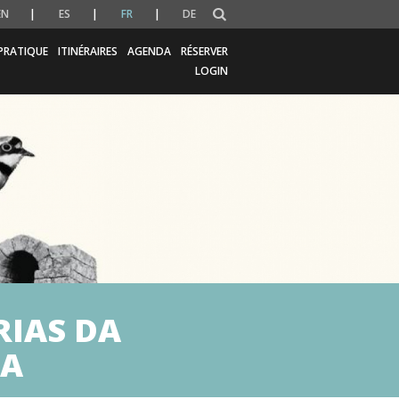
EN
ES
FR
DE
PRATIQUE
ITINÉRAIRES
AGENDA
RÉSERVER
LOGIN
RIAS DA
DA