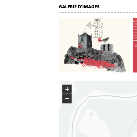
GALERIE D'IMAGES
+
−