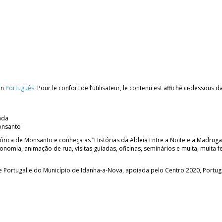
en
Português
. Pour le confort de l’utilisateur, le contenu est affiché ci-dessous
ada
onsanto
tórica de Monsanto e conheça as “Histórias da Aldeia Entre a Noite e a Madrug
onomia, animação de rua, visitas guiadas, oficinas, seminários e muita, muita 
s de Portugal e do Município de Idanha-a-Nova, apoiada pelo Centro 2020, Port