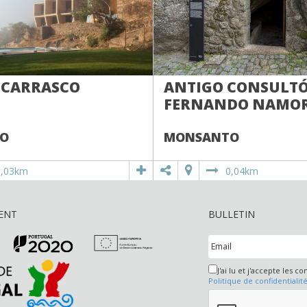
 CARRASCO
ANTIGO CONSULTÓ
FERNANDO NAMO
O
MONSANTO
0,03km
0,04km
ENT
BULLETIN
J'ai lu et j'accepte les co
Politique de confidentialit