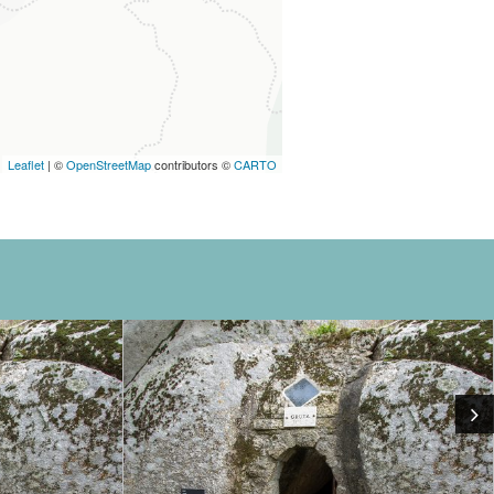
Leaflet
| ©
OpenStreetMap
contributors ©
CARTO