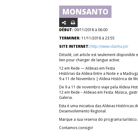
MONSANTO
DÉBUT:
09/11/2018 à 06:00
TERMINER:
11/11/2018 à 23:55
SITE INTERNET:
http://www.idanha.pt/
Désolé, cet article est seulement disponible 
lien pour changer de langue active.
12 em Rede — Aldeias em Festa
Histórias da Aldeia Entre a Noite e a Madrug
9 a 11 de Novembro | Aldeia Histórica de M
De 9 a 11 de novembro viaje pela Aldeia His
12 em Rede – Aldeias em Festa. Música, gastr
Galeria.
Esta é uma iniciativa das Aldeias Histórica
Desenvolvimento Regional.
Marque a sua reserva do programa turístico.
Contamos consigo!