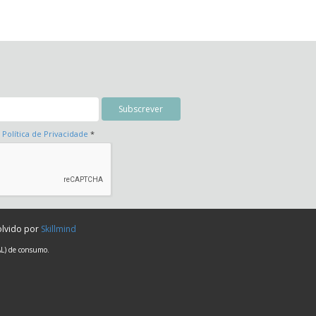
a
Política de Privacidade
*
olvido por
Skillmind
AL) de consumo.