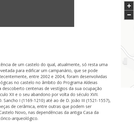
+
−
istência de um castelo do qual, atualmente, só resta uma
roveitada para edificar um campanário, que se pode
 Recentemente, entre 2002 e 2004, foram desenvolvidas
ógicas no castelo no âmbito do Programa Aldeias
 a descoberto centenas de vestígios da sua ocupação
culo XII e o seu abandono por volta do século XVII.
Sancho I (1169-1210) até ao de D. João III (1521-1557),
peças de cerâmica, entre outras que podem ser
Castelo Novo, nas dependências da antiga Casa da
órico-arqueológico.