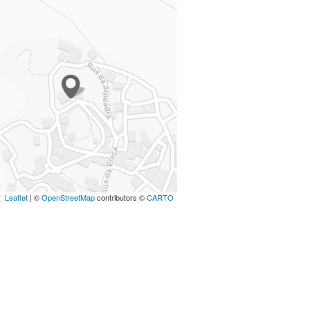
Leaflet
| ©
OpenStreetMap
contributors ©
CARTO