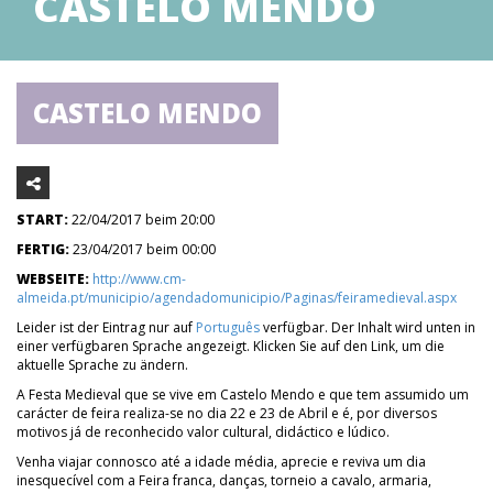
CASTELO MENDO
CASTELO MENDO
START:
22/04/2017 beim 20:00
FERTIG:
23/04/2017 beim 00:00
WEBSEITE:
http://www.cm-
almeida.pt/municipio/agendadomunicipio/Paginas/feiramedieval.aspx
Leider ist der Eintrag nur auf
Português
verfügbar. Der Inhalt wird unten in
einer verfügbaren Sprache angezeigt. Klicken Sie auf den Link, um die
aktuelle Sprache zu ändern.
A Festa Medieval que se vive em Castelo Mendo e que tem assumido um
carácter de feira realiza-se no dia 22 e 23 de Abril e é, por diversos
motivos já de reconhecido valor cultural, didáctico e lúdico.
Venha viajar connosco até a idade média, aprecie e reviva um dia
inesquecível com a Feira franca, danças, torneio a cavalo, armaria,