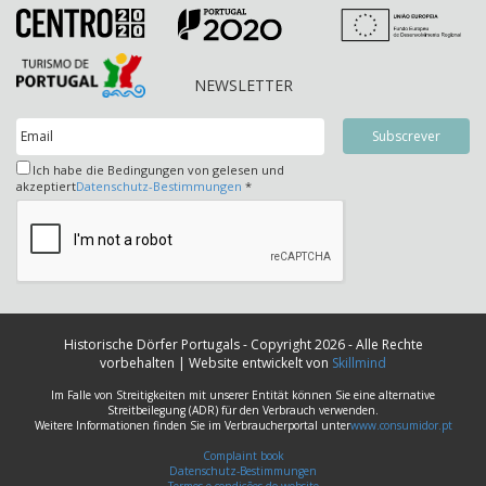
NEWSLETTER
Ich habe die Bedingungen von gelesen und
akzeptiert
Datenschutz-Bestimmungen
*
Historische Dörfer Portugals - Copyright 2026 - Alle Rechte
vorbehalten | Website entwickelt von
Skillmind
Im Falle von Streitigkeiten mit unserer Entität können Sie eine alternative
Streitbeilegung (ADR) für den Verbrauch verwenden.
Weitere Informationen finden Sie im Verbraucherportal unter
www.consumidor.pt
Complaint book
Datenschutz-Bestimmungen
Termos e condições do website