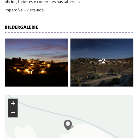
ofícios, beberes e comeretes nas tabernas.
Imperdível - Visite-nos
BILDERGALERIE
+2
+
−