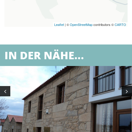
Leaflet
| ©
OpenStreetMap
contributors ©
CARTO
IN DER NÄHE...