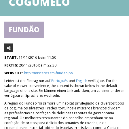
COGUMELO
FUNDÃO
START:
11/11/2016 beim 11:50
FERTIG:
20/11/2016 beim 22:30
WEBSEITE:
http://miscaros.cm-fundao.pt/
Leider ist der Eintrag nur auf
Português
und
English
verfügbar. For the
sake of viewer convenience, the content is shown below in the default
language of this site. Sie können einen Link anklicken, um zu einer anderen
verfügbaren Sprache zu wechseln.
A região do Fundão foi sempre um habitat privilegiado de diversos tipos
de cogumelos silvestres. Frades, tortulhos e míscaros brancos dividem
as preferências na confeção de deliciosas receitas da gastronomia
regional. Os melhores restaurantes do concelho empenham-se na
confeção de pratos para delícia dos amantes de cozinha, e de
cogumelos em especial, obtendo iguarias irresistíveis como, a Canja de