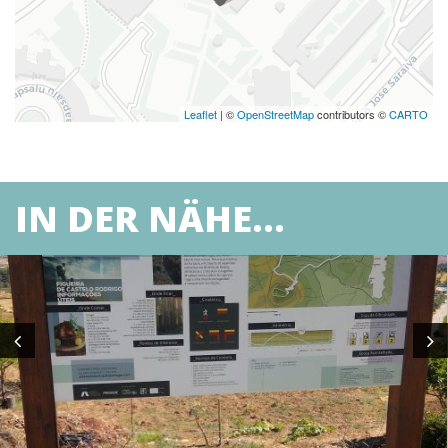
Leaflet
| ©
OpenStreetMap
contributors ©
CARTO
IN DER NÄHE...