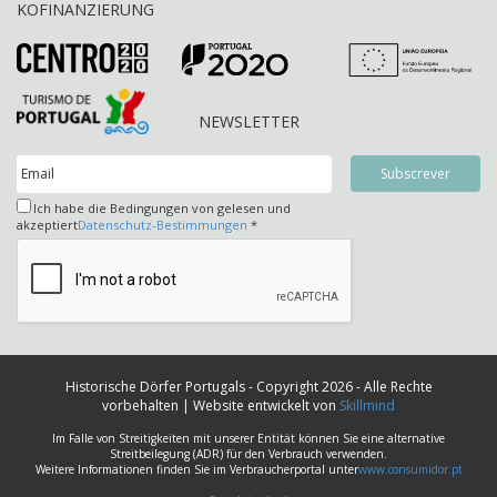
KOFINANZIERUNG
NEWSLETTER
Ich habe die Bedingungen von gelesen und
akzeptiert
Datenschutz-Bestimmungen
*
Historische Dörfer Portugals - Copyright 2026 - Alle Rechte
vorbehalten | Website entwickelt von
Skillmind
Im Falle von Streitigkeiten mit unserer Entität können Sie eine alternative
Streitbeilegung (ADR) für den Verbrauch verwenden.
Weitere Informationen finden Sie im Verbraucherportal unter
www.consumidor.pt