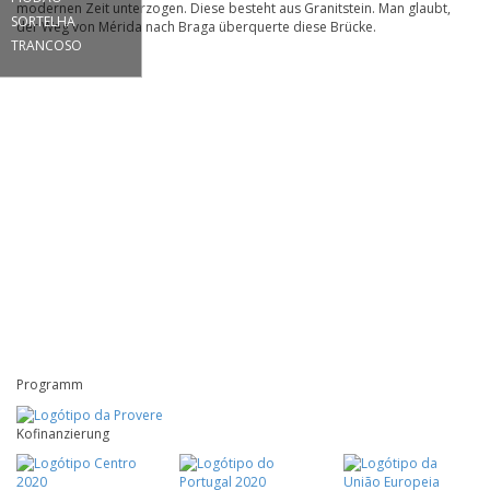
modernen Zeit unterzogen. Diese besteht aus Granitstein. Man glaubt,
SORTELHA
der Weg von Mérida nach Braga überquerte diese Brücke.
TRANCOSO
Programm
Kofinanzierung