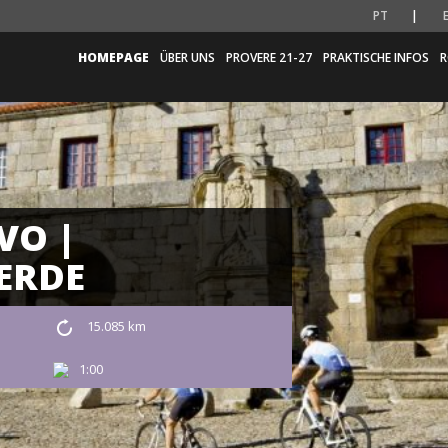
PT
HOMEPAGE
ÜBER UNS
PROVERE 21-27
PRAKTISCHE INFOS
R
VO |
ERDE
15.085 km
1:00