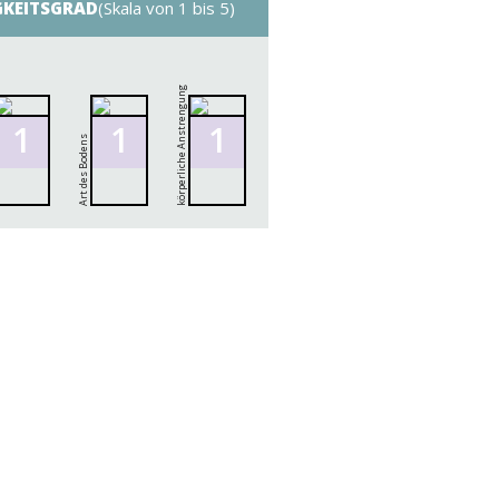
GKEITSGRAD
(Skala von 1 bis 5)
körperliche Anstrengung
1
1
1
Art des Bodens