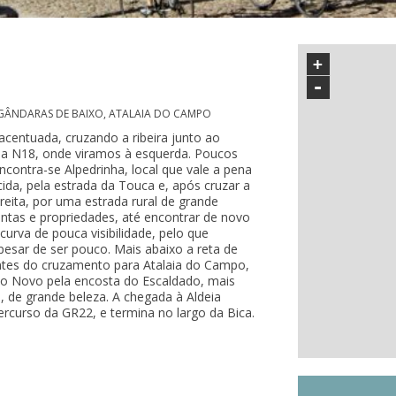
+
-
GÂNDARAS DE BAIXO, ATALAIA DO CAMPO
acentuada, cruzando a ribeira junto ao
 da N18, onde viramos à esquerda. Poucos
ncontra-se Alpedrinha, local que vale a pena
scida, pela estrada da Touca e, após cruzar a
reita, por uma estrada rural de grande
intas e propriedades, até encontrar de novo
urva de pouca visibilidade, pelo que
esar de ser pouco. Mais abaixo a reta de
tes do cruzamento para Atalaia do Campo,
elo Novo pela encosta do Escaldado, mais
a, de grande beleza. A chegada à Aldeia
rcurso da GR22, e termina no largo da Bica.