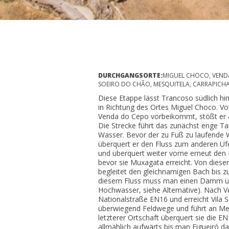
DURCHGANGSORTE:
MIGUEL CHOCO, VENDA
SOEIRO DO CHÃO, MESQUITELA, CARRAPICH
Diese Etappe lässt Trancoso südlich hi
in Richtung des Ortes Miguel Choco. V
Venda do Cepo vorbeikommt, stößt er 
Die Strecke führt das zunächst enge Ta
Wasser. Bevor der zu Fuß zu laufende 
überquert er den Fluss zum anderen Ufe
und überquert weiter vorne erneut den 
bevor sie Muxagata erreicht. Von diese
begleitet den gleichnamigen Bach bis 
diesem Fluss muss man einen Damm üb
Hochwasser, siehe Alternative). Nach V
Nationalstraße EN16 und erreicht Vila S
überwiegend Feldwege und führt an Mes
letzterer Ortschaft überquert sie die E
allmählich aufwärts bis man Figueiró da