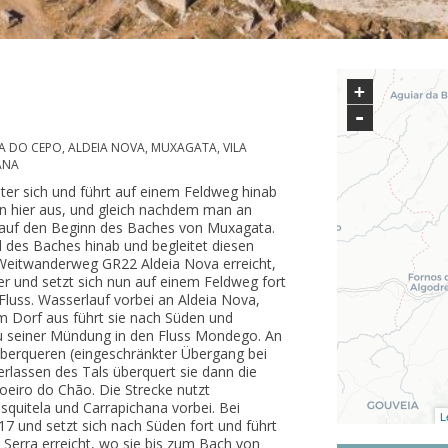
+
-
 DO CEPO, ALDEIA NOVA, MUXAGATA, VILA
ANA
nter sich und führt auf einem Feldweg hinab
on hier aus, und gleich nachdem man an
auf den Beginn des Baches von Muxagata.
l des Baches hinab und begleitet diesen
Weitwanderweg GR22 Aldeia Nova erreicht,
r und setzt sich nun auf einem Feldweg fort
Fluss. Wasserlauf vorbei an Aldeia Nova,
m Dorf aus führt sie nach Süden und
zu seiner Mündung in den Fluss Mondego. An
erqueren (eingeschränkter Übergang bei
erlassen des Tals überquert sie dann die
oeiro do Chão. Die Strecke nutzt
quitela und Carrapichana vorbei. Bei
L
N17 und setzt sich nach Süden fort und führt
 Serra erreicht, wo sie bis zum Bach von