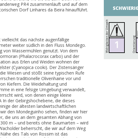
zwanderweg PR4 zusammenläuft und auf dem
SCHWIERI
orischen Dorf Linhares da Beira hinaufführt.
Widrigkeiten der Umwelt
Orientierung
elleicht das nächste augenfällige
1
ometer weiter südlich in den Fluss Mondego.
ng von Wassermühlen genutzt. Von dem
Kormoran (Phalacrocorax carbo) und der
getation aus Erlen und Weiden wohnen der
uelster (Cyanopica cooki). Der Zistensänger
lt die Wiesen und stößt seine typischen Rufe
rschen traditionelle Olivenhaine vor und
von Kiefern. Die Weidehaltung und
mme in eine felsige Umgebung verwandelt,
rrscht wird, von denen einige kleine
 In der Gebirgshochebene, die dieses
einige der ältesten landwirtschaftlichen
 wir den Mondeguinho sehen, finden wir hier
der, die uns an dem gesamten Abhang von
 1300 m – und bereits ohne Baumarten – wird
Wacholder beherrscht, die wir auf dem Weg
 Nähe des Tals von Rossim ist das