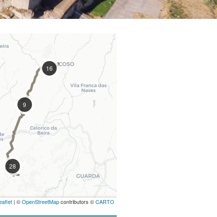
16
9
28
eaflet
| ©
OpenStreetMap
contributors ©
CARTO