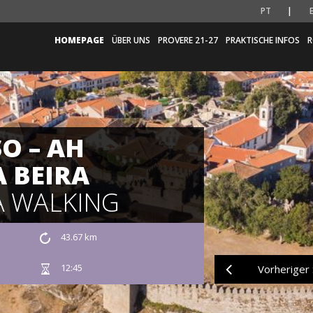
PT
HOMEPAGE
ÜBER UNS
PROVERE 21-27
PRAKTISCHE INFOS
R
O – AH
 BEIRA
 WALKING
43.67 km
12:45
Vorheriger