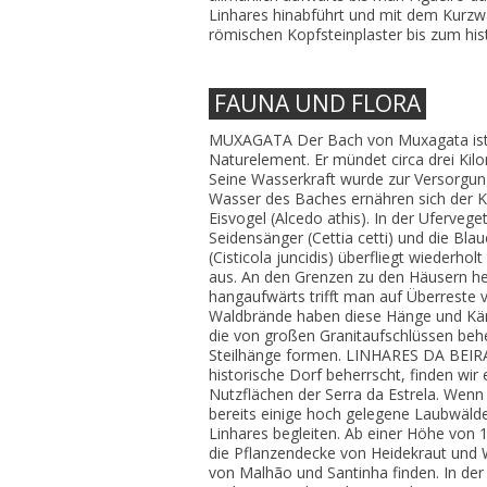
Linhares hinabführt und mit dem Kur
römischen Kopfsteinplaster bis zum hist
FAUNA UND FLORA
MUXAGATA Der Bach von Muxagata ist vi
Naturelement. Er mündet circa drei Kil
Seine Wasserkraft wurde zur Versorgu
Wasser des Baches ernähren sich der 
Eisvogel (Alcedo athis). In der Uferve
Seidensänger (Cettia cetti) und die Bla
(Cisticola juncidis) überfliegt wiederho
aus. An den Grenzen zu den Häusern her
hangaufwärts trifft man auf Überreste 
Waldbrände haben diese Hänge und Kä
die von großen Granitaufschlüssen behe
Steilhänge formen. LINHARES DA BEIRA
historische Dorf beherrscht, finden wir 
Nutzflächen der Serra da Estrela. Wenn
bereits einige hoch gelegene Laubwäl
Linhares begleiten. Ab einer Höhe von
die Pflanzendecke von Heidekraut und 
von Malhão und Santinha finden. In der