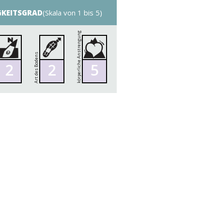
GKEITSGRAD
(Skala von 1 bis 5)
körperliche Anstrengung
Art des Bodens
2
2
5