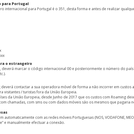
 para Portugal
 internacional para Portugal é o 351, desta forma e antes de realizar qualq
x
xxx
ra o estrangeiro
everá marcar o código internacional 00 e posteriormente o número do país (E
c.).
 deverá contactar a sua operadora móvel de forma a não incorrer em custos a
visitantes / turistas fora da União Europeia.
a países da União Europeia, desde Junho de 2017 que os custos com Roaming dei
s com chamadas, com sms ou com dados móveis são os mesmos que pagaria no
esas
tam automaticamente com as redes móveis Portuguesas (NOS, VODAFONE, MEO 
de” e manualmente efectuar a conexão.