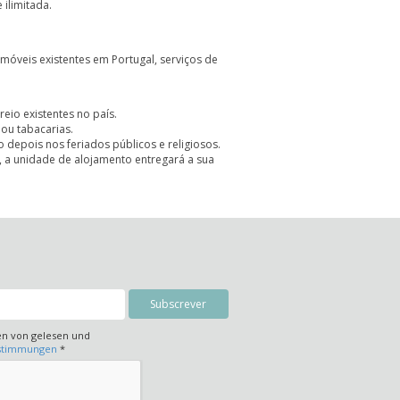
 ilimitada.
 móveis existentes em Portugal, serviços de
eio existentes no país.
ou tabacarias.
 depois nos feriados públicos e religiosos.
 a unidade de alojamento entregará a sua
en von gelesen und
estimmungen
*