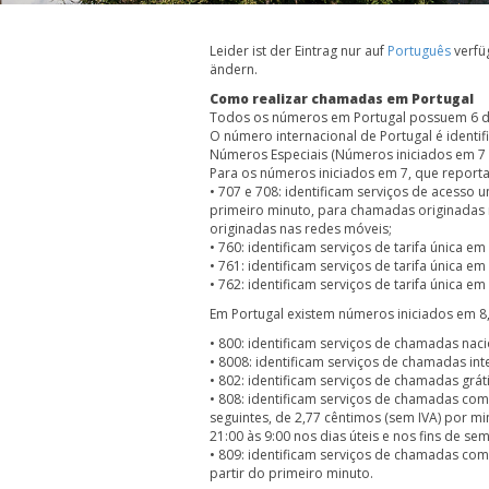
Leider ist der Eintrag nur auf
Português
verfüg
ändern.
Como realizar chamadas em Portugal
Todos os números em Portugal possuem 6 dí
O número internacional de Portugal é identi
Números Especiais (Números iniciados em 7 
Para os números iniciados em 7, que report
• 707 e 708: identificam serviços de acesso
primeiro minuto, para chamadas originadas 
originadas nas redes móveis;
• 760: identificam serviços de tarifa únic
• 761: identificam serviços de tarifa únic
• 762: identificam serviços de tarifa únic
Em Portugal existem números iniciados em 8
• 800: identificam serviços de chamadas naci
• 8008: identificam serviços de chamadas inte
• 802: identificam serviços de chamadas grát
• 808: identificam serviços de chamadas com
seguintes, de 2,77 cêntimos (sem IVA) por mi
21:00 às 9:00 nos dias úteis e nos fins de se
• 809: identificam serviços de chamadas com
partir do primeiro minuto.