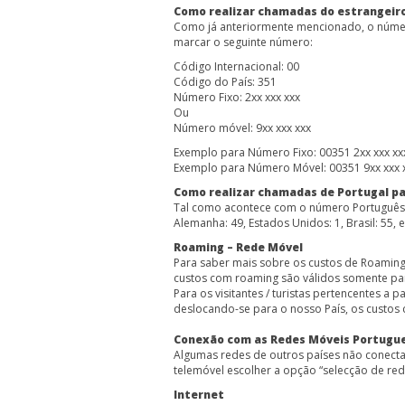
Como realizar chamadas do estrangeiro
Como já anteriormente mencionado, o número
marcar o seguinte número:
Código Internacional: 00
Código do País: 351
Número Fixo: 2xx xxx xxx
Ou
Número móvel: 9xx xxx xxx
Exemplo para Número Fixo: 00351 2xx xxx xx
Exemplo para Número Móvel: 00351 9xx xxx 
Como realizar chamadas de Portugal pa
Tal como acontece com o número Português, d
Alemanha: 49, Estados Unidos: 1, Brasil: 55, et
Roaming – Rede Móvel
Para saber mais sobre os custos de Roaming
custos com roaming são válidos somente para 
Para os visitantes / turistas pertencentes 
deslocando-se para o nosso País, os custo
Conexão com as Redes Móveis Portugu
Algumas redes de outros países não conec
telemóvel escolher a opção “selecção de re
Internet