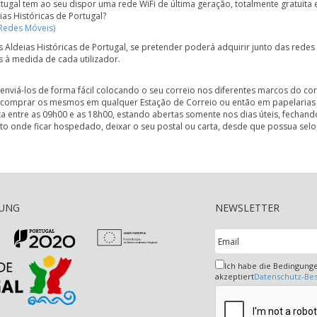
tugal tem ao seu dispor uma rede WiFi de última geração, totalmente gratuita e
as Históricas de Portugal?
 Redes Móveis)
as Aldeias Históricas de Portugal, se pretender poderá adquirir junto das redes
os à medida de cada utilizador.
nviá-los de forma fácil colocando o seu correio nos diferentes marcos do corr
l comprar os mesmos em qualquer Estação de Correio ou então em papelarias 
a entre as 09h00 e as 18h00, estando abertas somente nos dias úteis, fechando
 onde ficar hospedado, deixar o seu postal ou carta, desde que possua selo,
RUNG
NEWSLETTER
Ich habe die Bedingung
akzeptiert
Datenschutz-B