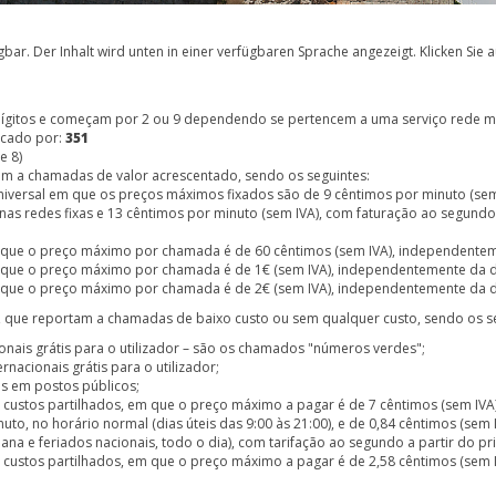
bar. Der Inhalt wird unten in einer verfügbaren Sprache angezeigt. Klicken Sie a
gitos e começam por 2 ou 9 dependendo se pertencem a uma serviço rede móv
ficado por:
351
e 8)
am a chamadas de valor acrescentado, sendo os seguintes:
 universal em que os preços máximos fixados são de 9 cêntimos por minuto (sem
nas redes fixas e 13 cêntimos por minuto (sem IVA), com faturação ao segundo
a em que o preço máximo por chamada é de 60 cêntimos (sem IVA), independent
a em que o preço máximo por chamada é de 1€ (sem IVA), independentemente da
a em que o preço máximo por chamada é de 2€ (sem IVA), independentemente da
, que reportam a chamadas de baixo custo ou sem qualquer custo, sendo os s
onais grátis para o utilizador – são os chamados "números verdes";
rnacionais grátis para o utilizador;
is em postos públicos;
 custos partilhados, em que o preço máximo a pagar é de 7 cêntimos (sem IVA)
nuto, no horário normal (dias úteis das 9:00 às 21:00), e de 0,84 cêntimos (se
mana e feriados nacionais, todo o dia), com tarifação ao segundo a partir do p
 custos partilhados, em que o preço máximo a pagar é de 2,58 cêntimos (sem 