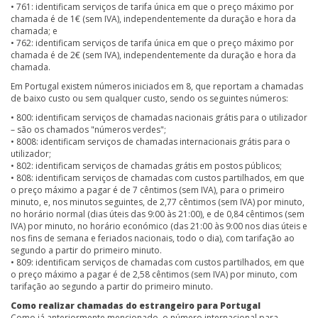
• 761: identificam serviços de tarifa única em que o preço máximo por
chamada é de 1€ (sem IVA), independentemente da duração e hora da
chamada; e
• 762: identificam serviços de tarifa única em que o preço máximo por
chamada é de 2€ (sem IVA), independentemente da duração e hora da
chamada.
Em Portugal existem números iniciados em 8, que reportam a chamadas
de baixo custo ou sem qualquer custo, sendo os seguintes números:
• 800: identificam serviços de chamadas nacionais grátis para o utilizador
– são os chamados "números verdes";
• 8008: identificam serviços de chamadas internacionais grátis para o
utilizador;
• 802: identificam serviços de chamadas grátis em postos públicos;
• 808: identificam serviços de chamadas com custos partilhados, em que
o preço máximo a pagar é de 7 cêntimos (sem IVA), para o primeiro
minuto, e, nos minutos seguintes, de 2,77 cêntimos (sem IVA) por minuto,
no horário normal (dias úteis das 9:00 às 21:00), e de 0,84 cêntimos (sem
IVA) por minuto, no horário económico (das 21:00 às 9:00 nos dias úteis e
nos fins de semana e feriados nacionais, todo o dia), com tarifação ao
segundo a partir do primeiro minuto.
• 809: identificam serviços de chamadas com custos partilhados, em que
o preço máximo a pagar é de 2,58 cêntimos (sem IVA) por minuto, com
tarifação ao segundo a partir do primeiro minuto.
Como realizar chamadas do estrangeiro para Portugal
Como já anteriormente mencionado, o número internacional para