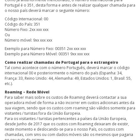
Portugal é o 351, desta forma e antes de realizar qualquer chamada para
o nosso país deverá marcar o seguinte número:
Código Internacional: 00
Código do País: 351
Número Fixo: 2xx xxx xxx
Ou
Número móvel: 9xx xxx xxx
Exemplo para Número Fixo: 00351 2xx xxx xxx
Exemplo para Número Móvel: 00351 9xx xxx xxx
Como realizar chamadas de Portugal para o estrangeiro
Tal como acontece com o número Português, deverá marcar o código
internacional 00 e posteriormente o número do país (Espanha: 34,
França: 33, Reino Unido: 44, Alemanha: 49, Estados Unidos: 1, Brasil: 55,
etc.).
Roaming – Rede Móvel
Para saber mais sobre os custos de Roaming deverá contactar a sua
operadora móvel de forma a não incorrer em custos adicionais antes da
sua viagem, sendo que os custos com roaming são válidos somente para
visitantes / turistas fora da União Europeia.
Para os visitantes / turistas pertencentes a países da União Europeia,
desde Junho de 2017 que os custos com Roaming deixaram de existir,
neste momento e deslocando-se para o nosso País, os custos com
chamadas, com sms ou com dados móveis são os mesmos que pagaria
no seu país de origem.