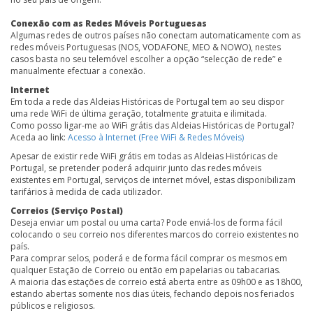
Conexão com as Redes Móveis Portuguesas
Algumas redes de outros países não conectam automaticamente com as
redes móveis Portuguesas (NOS, VODAFONE, MEO & NOWO), nestes
casos basta no seu telemóvel escolher a opção “selecção de rede” e
manualmente efectuar a conexão.
Internet
Em toda a rede das Aldeias Históricas de Portugal tem ao seu dispor
uma rede WiFi de última geração, totalmente gratuita e ilimitada.
Como posso ligar-me ao WiFi grátis das Aldeias Históricas de Portugal?
Aceda ao link:
Acesso à Internet (Free WiFi & Redes Móveis)
Apesar de existir rede WiFi grátis em todas as Aldeias Históricas de
Portugal, se pretender poderá adquirir junto das redes móveis
existentes em Portugal, serviços de internet móvel, estas disponibilizam
tarifários à medida de cada utilizador.
Correios (Serviço Postal)
Deseja enviar um postal ou uma carta? Pode enviá-los de forma fácil
colocando o seu correio nos diferentes marcos do correio existentes no
país.
Para comprar selos, poderá e de forma fácil comprar os mesmos em
qualquer Estação de Correio ou então em papelarias ou tabacarias.
A maioria das estações de correio está aberta entre as 09h00 e as 18h00,
estando abertas somente nos dias úteis, fechando depois nos feriados
públicos e religiosos.