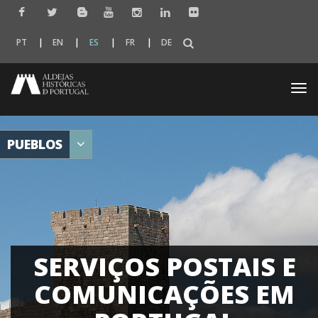
PT
EN
ES
FR
DE
Togg
navi
PUEBLOS
SERVIÇOS POSTAIS E
COMUNICAÇÕES EM