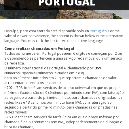
PORTUGAL
Disculpa, pero esta entrada está disponible sólo en
Português
. For the
sake of viewer convenience, the content is shown below in the alternative
language. You may click the link to switch the active language.
Como realizar chamadas em Portugal
Todos os números em Portugal possuem 6 dígitos e começam por 2 ou
9 dependendo se pertencem a uma serviço rede móvel ou a um serviço
de rede fixa.
O número internacional de Portugal é identificado por:
351
Números Especiais (Números iniciados em 7 e 8)
Para os números iniciados em 7, que reportam a chamadas de valor
acrescentado, sendo os seguintes:
• 707 e 708: identificam serviços de acesso universal em que os preços
máximos fixados são de 9 cêntimos por minuto (sem IVA), com faturação
ao segundo a partir do primeiro minuto, para chamadas originadas nas
redes fixas e 13 cêntimos por minuto (sem IVA), com faturação ao
segundo a partir do primeiro minuto, para chamadas originadas nas
redes móveis;
• 760: identificam serviços de tarifa única em que o preço máximo por
chamada é de 60 cêntimos (sem IVA), independentemente da duração e
hora da chamada;