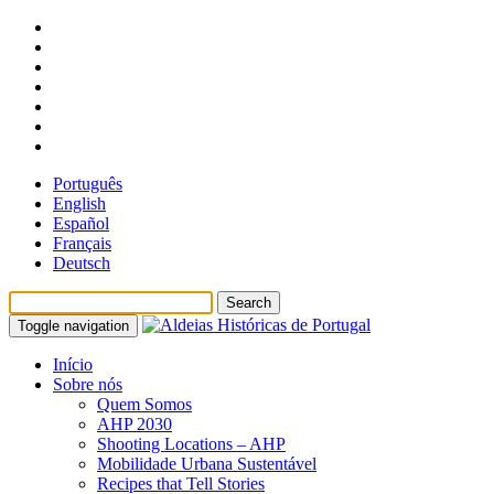
Português
English
Español
Français
Deutsch
Toggle navigation
Início
Sobre nós
Quem Somos
AHP 2030
Shooting Locations – AHP
Mobilidade Urbana Sustentável
Recipes that Tell Stories