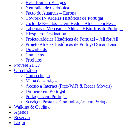
Best Tourism Villages
Neutralidade Carbónica
Pacto de Autarcas – Europa
Cowork IN Aldeias Históricas de Portugal
Ciclo de Eventos 12 em Rede – Aldeias em Festa
Tabernas e Mercearias Aldeias Históricas de Portugal
Biosphere Destination
Projeto Aldeias Históricas de Portugal – All for All
Projeto Aldeias Históricas de Portugal Smart Land
Downloads
Contactos
Produtos
Provere 21-27
Guia Prático
Como chegar
Mapa de serviços
Acesso à Internet (Free-WiFi & Redes Móveis)
Dinheiro em Portugal
Portagens em Portugal
Serviços Postais e Comunicações em Portugal
Walking & Cycling
Agenda
Reservar
Login