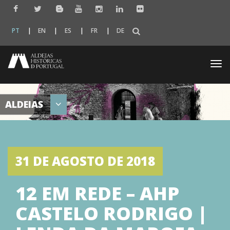
PT
EN
ES
FR
DE
Togg
navi
ALDEIAS
31 DE AGOSTO DE 2018
12 EM REDE – AHP
CASTELO RODRIGO |