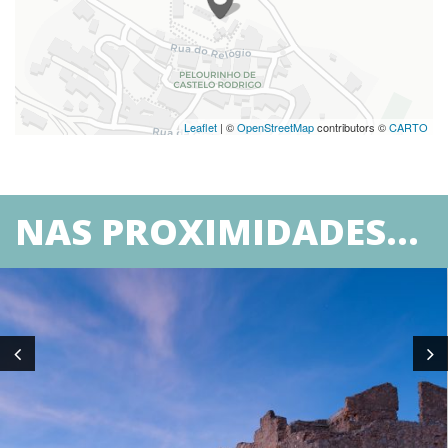
Leaflet
| ©
OpenStreetMap
contributors ©
CARTO
NAS PROXIMIDADES...