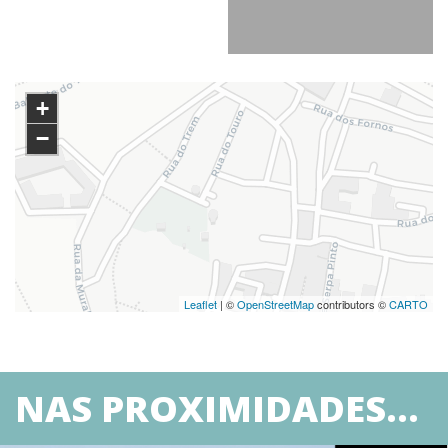
+
−
Leaflet
| ©
OpenStreetMap
contributors ©
CARTO
NAS PROXIMIDADES...