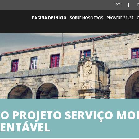
PT
PÁGINA DE INICIO
SOBRE NOSOTROS
PROVERE 21-27
G
O PROJETO SERVIÇO MO
ENTÁVEL