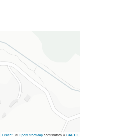
Leaflet
| ©
OpenStreetMap
contributors ©
CARTO