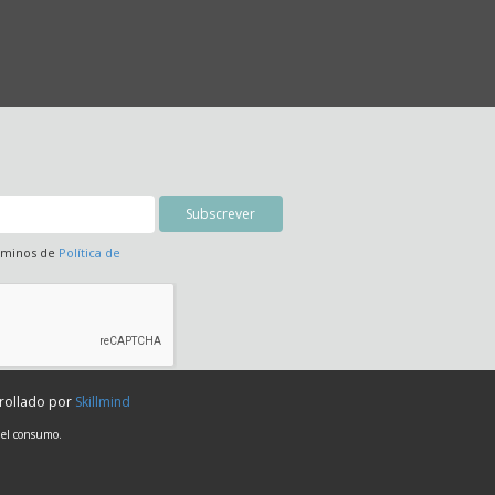
érminos de
Política de
rrollado por
Skillmind
 el consumo.