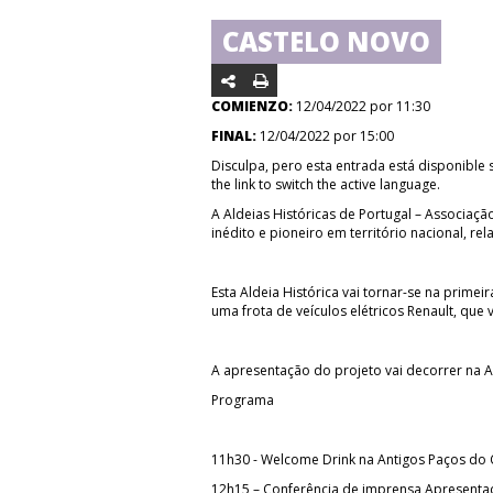
CASTELO NOVO
COMIENZO:
12/04/2022 por 11:30
FINAL:
12/04/2022 por 15:00
Disculpa, pero esta entrada está disponible
the link to switch the active language.
A Aldeias Históricas de Portugal – Associaçã
inédito e pioneiro em território nacional, re
Esta Aldeia Histórica vai tornar-se na prime
uma frota de veículos elétricos Renault, que 
A apresentação do projeto vai decorrer na Al
Programa
11h30 - Welcome Drink na Antigos Paços do 
12h15 – Conferência de imprensa Apresentaç