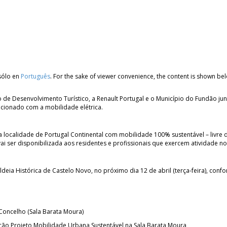
 sólo en
Português
. For the sake of viewer convenience, the content is shown bel
o de Desenvolvimento Turístico, a Renault Portugal e o Município do Fundão ju
lacionado com a mobilidade elétrica.
ira localidade de Portugal Continental com mobilidade 100% sustentável – livre 
vai ser disponibilizada aos residentes e profissionais que exercem atividade no
deia Histórica de Castelo Novo, no próximo dia 12 de abril (terça-feira), con
Concelho (Sala Barata Moura)
ão Projeto Mobilidade Urbana Sustentável na Sala Barata Moura