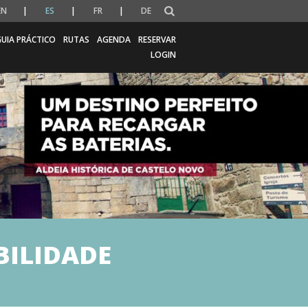
EN
ES
FR
DE
UIA PRÁCTICO
RUTAS
AGENDA
RESERVAR
LOGIN
BILIDADE