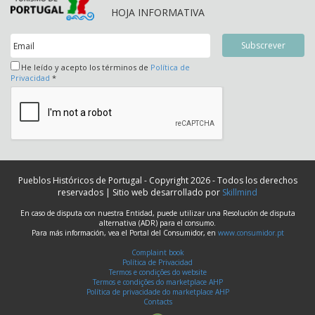
HOJA INFORMATIVA
He leído y acepto los términos de
Política de
Privacidad
*
Pueblos Históricos de Portugal - Copyright 2026 - Todos los derechos
reservados | Sitio web desarrollado por
Skillmind
En caso de disputa con nuestra Entidad, puede utilizar una Resolución de disputa
alternativa (ADR) para el consumo.
Para más información, vea el Portal del Consumidor, en
www.consumidor.pt
Complaint book
Política de Privacidad
Termos e condições do website
Termos e condições do marketplace AHP
Política de privacidade do marketplace AHP
Contacts