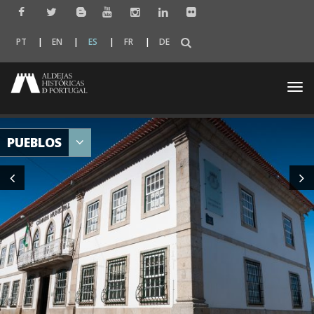
PT
EN
ES
FR
DE
Togg
navi
PUEBLOS