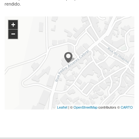
rendido.
+
−
Leaflet
| ©
OpenStreetMap
contributors ©
CARTO