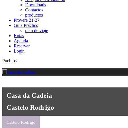
Downloads
Contactos
productos
Provere 21-27
Guia Práctico
plan de viaje
Rutas
Agenda
Reservar
Login
Pueblos
Casa da Cadeia
Castelo Rodrigo
Castelo Rodrigo