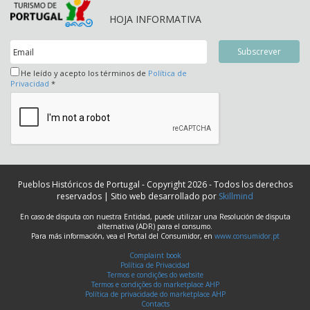
HOJA INFORMATIVA
He leído y acepto los términos de
Política de
Privacidad
*
Pueblos Históricos de Portugal - Copyright 2026 - Todos los derechos
reservados | Sitio web desarrollado por
Skillmind
En caso de disputa con nuestra Entidad, puede utilizar una Resolución de disputa
alternativa (ADR) para el consumo.
Para más información, vea el Portal del Consumidor, en
www.consumidor.pt
Complaint book
Política de Privacidad
Termos e condições do website
Termos e condições do marketplace AHP
Política de privacidade do marketplace AHP
Contacts