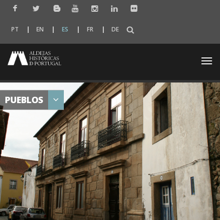
PT
EN
ES
FR
DE
Togg
navi
PUEBLOS