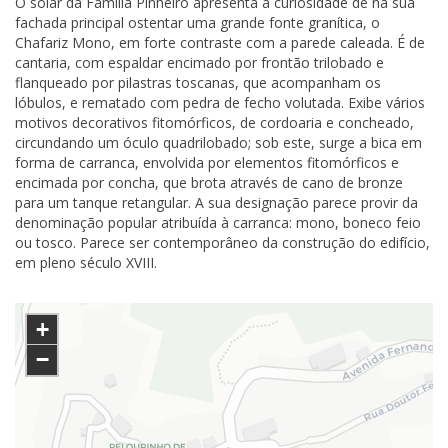
O solar da Família Pinheiro apresenta a curiosidade de na sua
fachada principal ostentar uma grande fonte granítica, o
Chafariz Mono, em forte contraste com a parede caleada. É de
cantaria, com espaldar encimado por frontão trilobado e
flanqueado por pilastras toscanas, que acompanham os
lóbulos, e rematado com pedra de fecho volutada. Exibe vários
motivos decorativos fitomórficos, de cordoaria e concheado,
circundando um óculo quadrilobado; sob este, surge a bica em
forma de carranca, envolvida por elementos fitomórficos e
encimada por concha, que brota através de cano de bronze
para um tanque retangular. A sua designação parece provir da
denominação popular atribuída à carranca: mono, boneco feio
ou tosco. Parece ser contemporâneo da construção do edifício,
em pleno século XVIII.
+
−